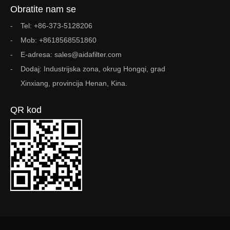
Obratite nam se
Tel: +86-373-5128206
Mob: +8618568551860
E-adresa: sales@aidafilter.com
Dodaj: Industrijska zona, okrug Hongqi, grad
Xinxiang, provincija Henan, Kina.
QR kod