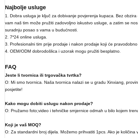
Najbolje usluge
1. Dobra usluga je ključ za dobivanje povjerenja kupaca. Bez obzira
vam naš tim može pružiti zadovoljno iskustvo usluge, a zatim se nosi
suradnju posao s vama u budućnosti.
2. 7*24 online usluga.
3. Profesionalni tim prije prodaje i nakon prodaje koji će pravodobno r
4. OEM/ODM dobrodošlica i uzorak mogu pružiti besplatno.
FAQ
Jeste li tvornica ili trgovačka tvrtka?
O: Mi smo tvornica. Naša tvornica nalazi se u gradu Xinxiang, provi
posjetite!
Kako mogu dobiti uslugu nakon prodaje?
O: Pružamo foto;video i tehničke smjernice odmah u bilo kojem tren
Koji je vaš MOQ?
O: Za standardni broj dijela. Možemo prihvatiti 1pcs. Ako je količina v