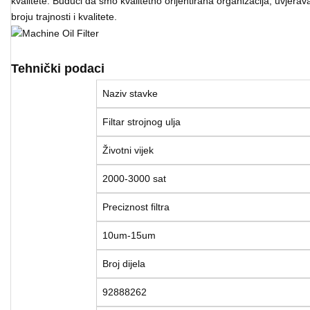
kvalitete. Budući da smo kvalitetno orijentirana organizacija, uvjeravam
broju trajnosti i kvalitete.
Tehnički podaci
Naziv stavke
Filtar strojnog ulja
Životni vijek
2000-3000 sat
Preciznost filtra
10um-15um
Broj dijela
92888262