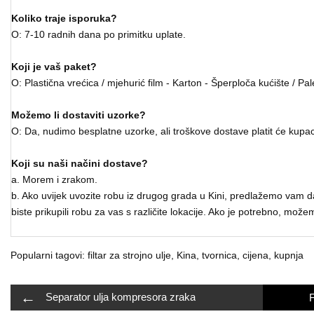
Koliko traje isporuka?
O: 7-10 radnih dana po primitku uplate.
Koji je vaš paket?
O: Plastična vrećica / mjehurić film - Karton - Šperploča kućište / Pa
Možemo li dostaviti uzorke?
O: Da, nudimo besplatne uzorke, ali troškove dostave platit će kupac
Koji su naši načini dostave?
a. Morem i zrakom.
b. Ako uvijek uvozite robu iz drugog grada u Kini, predlažemo vam 
biste prikupili robu za vas s različite lokacije. Ako je potrebno, mo
Popularni tagovi: filtar za strojno ulje, Kina, tvornica, cijena, kupnja
←
Separator ulja kompresora zraka
F